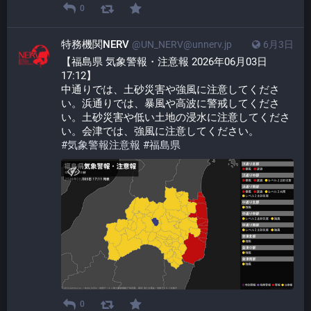
0
特務機関NERV
@UN_NERV@unnerv.jp
6月3日
【福島県 気象警報・注意報 2026年06月03日 
17:12】
中通りでは、土砂災害や強風に注意してくださ
い。浜通りでは、暴風や高波に警戒してくださ
い。土砂災害や低い土地の浸水に注意してくださ
い。会津では、強風に注意してください。
#
気象警報注意報
#
福島県
0