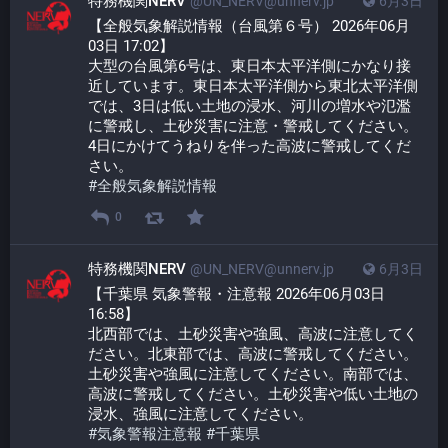
特務機関NERV
@UN_NERV@unnerv.jp
6月3日
【全般気象解説情報（台風第６号） 2026年06月
03日 17:02】
大型の台風第6号は、東日本太平洋側にかなり接
近しています。東日本太平洋側から東北太平洋側
では、3日は低い土地の浸水、河川の増水や氾濫
に警戒し、土砂災害に注意・警戒してください。
4日にかけてうねりを伴った高波に警戒してくだ
さい。
#
全般気象解説情報
0
特務機関NERV
@UN_NERV@unnerv.jp
6月3日
【千葉県 気象警報・注意報 2026年06月03日 
16:58】
北西部では、土砂災害や強風、高波に注意してく
ださい。北東部では、高波に警戒してください。
土砂災害や強風に注意してください。南部では、
高波に警戒してください。土砂災害や低い土地の
浸水、強風に注意してください。
#
気象警報注意報
#
千葉県