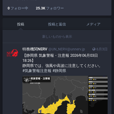
0
フォロー中
25.3K
フォロワー
投稿
投稿と返信
メディア
新しいものから表示
特務機関NERV
@UN_NERV@unnerv.jp
6月3日
【静岡県 気象警報・注意報 2026年06月03日 
18:26】
静岡県では、強風や高波に注意してください。
#
気象警報注意報
#
静岡県