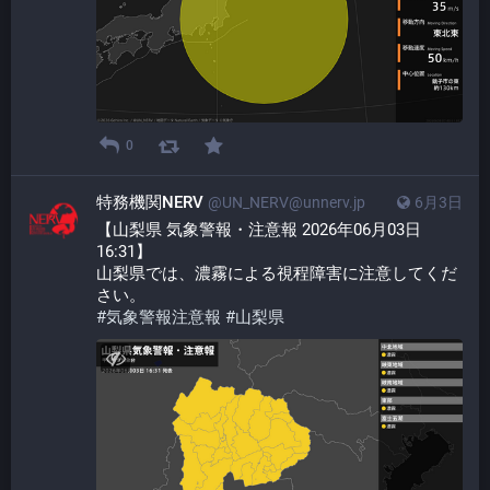
0
特務機関NERV
@UN_NERV@unnerv.jp
6月3日
【山梨県 気象警報・注意報 2026年06月03日 
16:31】
山梨県では、濃霧による視程障害に注意してくだ
さい。
#
気象警報注意報
#
山梨県