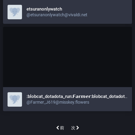
etsuranonlywatch
@etsuranonlywatch@vivaldi.net
:blobcat_dotadota_run:𝙁𝙖𝙧𝙢𝙚𝙧:blobcat_dotadota_run:
@Farmer_J619@misskey.flowers
前
次