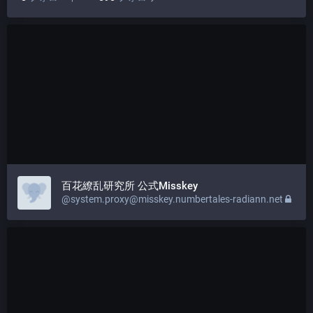
百花繚乱研究所 公式Misskey
@system.proxy@misskey.numbertales-radiann.net