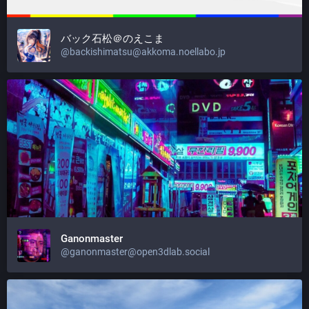
バック石松＠のえこま
@backishimatsu@akkoma.noellabo.jp
Ganonmaster
@ganonmaster@open3dlab.social