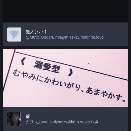
無人(ムト)
@Muto_OuderLimit@misskey.resonite.love
簾
@Chu_kawaiionlysorry@labo.wovs.tk