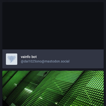
vainfo bot
@dai1025ono@mastodon.social