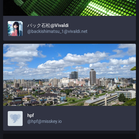
バック石松@Vivaldi
@backishimatsu_1@vivaldi.net
hpf
@hpf@misskey.io