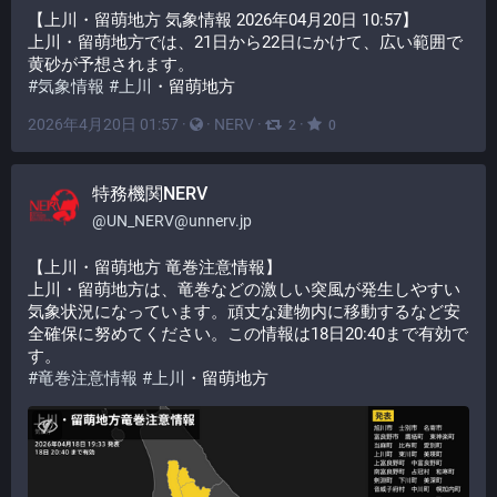
【上川・留萌地方 気象情報 2026年04月20日 10:57】
上川・留萌地方では、21日から22日にかけて、広い範囲で
黄砂が予想されます。
#
気象情報
#
上川
・留萌地方
2026年4月20日 01:57
·
·
NERV
·
·
2
0
特務機関NERV
@
UN_NERV@unnerv.jp
【上川・留萌地方 竜巻注意情報】
上川・留萌地方は、竜巻などの激しい突風が発生しやすい
気象状況になっています。頑丈な建物内に移動するなど安
全確保に努めてください。この情報は18日20:40まで有効で
す。
#
竜巻注意情報
#
上川
・留萌地方