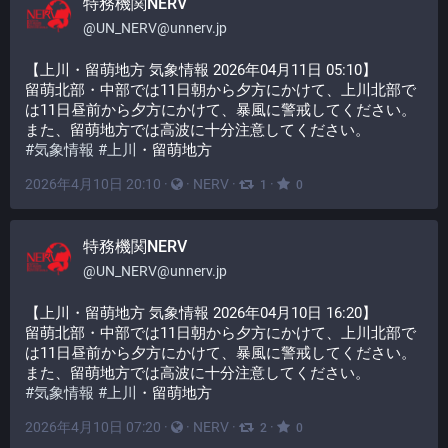
特務機関NERV
@
UN_NERV@unnerv.jp
【上川・留萌地方 気象情報 2026年04月11日 05:10】
留萌北部・中部では11日朝から夕方にかけて、上川北部で
は11日昼前から夕方にかけて、暴風に警戒してください。
また、留萌地方では高波に十分注意してください。
#
気象情報
#
上川
・留萌地方
2026年4月10日 20:10
·
·
NERV
·
·
1
0
特務機関NERV
@
UN_NERV@unnerv.jp
【上川・留萌地方 気象情報 2026年04月10日 16:20】
留萌北部・中部では11日朝から夕方にかけて、上川北部で
は11日昼前から夕方にかけて、暴風に警戒してください。
また、留萌地方では高波に十分注意してください。
#
気象情報
#
上川
・留萌地方
2026年4月10日 07:20
·
·
NERV
·
·
2
0