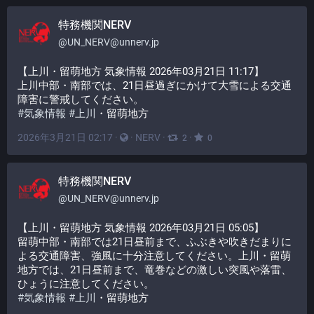
特務機関NERV
@
UN_NERV@unnerv.jp
【上川・留萌地方 気象情報 2026年03月21日 11:17】
上川中部・南部では、21日昼過ぎにかけて大雪による交通
障害に警戒してください。
#
気象情報
#
上川
・留萌地方
2026年3月21日 02:17
·
·
NERV
·
·
2
0
特務機関NERV
@
UN_NERV@unnerv.jp
【上川・留萌地方 気象情報 2026年03月21日 05:05】
留萌中部・南部では21日昼前まで、ふぶきや吹きだまりに
よる交通障害、強風に十分注意してください。上川・留萌
地方では、21日昼前まで、竜巻などの激しい突風や落雷、
ひょうに注意してください。
#
気象情報
#
上川
・留萌地方