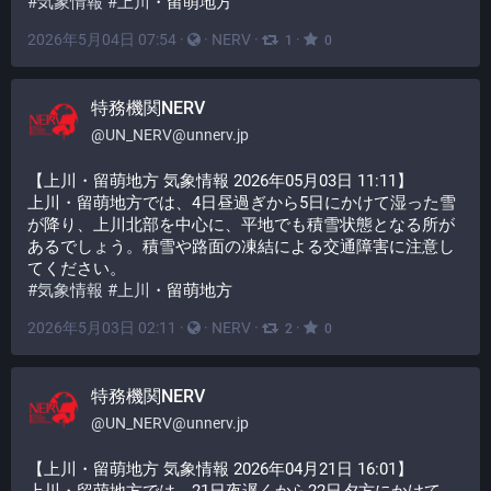
#
気象情報
#
上川
・留萌地方
2026年5月04日 07:54
·
·
NERV
·
·
1
0
特務機関NERV
@
UN_NERV@unnerv.jp
【上川・留萌地方 気象情報 2026年05月03日 11:11】
上川・留萌地方では、4日昼過ぎから5日にかけて湿った雪
が降り、上川北部を中心に、平地でも積雪状態となる所が
あるでしょう。積雪や路面の凍結による交通障害に注意し
てください。
#
気象情報
#
上川
・留萌地方
2026年5月03日 02:11
·
·
NERV
·
·
2
0
特務機関NERV
@
UN_NERV@unnerv.jp
【上川・留萌地方 気象情報 2026年04月21日 16:01】