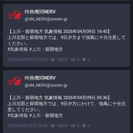
特務機関NERV
@
UN_NERV@unnerv.jp
【上川・留萌地方 気象情報 2026年04月09日 14:45】
上川北部と留萌地方では、9日夕方まで強風に十分注意して
ください。
#
気象情報
#
上川
・留萌地方
2026年4月09日 05:45
·
·
NERV
·
·
2
0
特務機関NERV
@
UN_NERV@unnerv.jp
【上川・留萌地方 気象情報 2026年04月09日 05:36】
上川北部と留萌地方では、9日夕方にかけて、強風に十分注
意してください。
#
気象情報
#
上川
・留萌地方
2026年4月08日 20:36
·
·
NERV
·
·
2
0