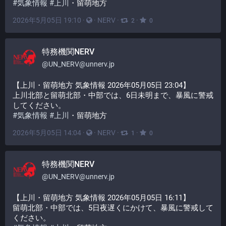
#
気象情報
#
上川
・留萌地方
2026年5月05日 19:10
·
·
NERV
·
·
2
0
特務機関NERV
@
UN_NERV@unnerv.jp
【上川・留萌地方 気象情報 2026年05月05日 23:04】
上川北部と留萌北部・中部では、6日未明まで、暴風に警戒
してください。
#
気象情報
#
上川
・留萌地方
2026年5月05日 14:04
·
·
NERV
·
·
1
0
特務機関NERV
@
UN_NERV@unnerv.jp
【上川・留萌地方 気象情報 2026年05月05日 16:11】
留萌北部・中部では、5日夜遅くにかけて、暴風に警戒して
ください。