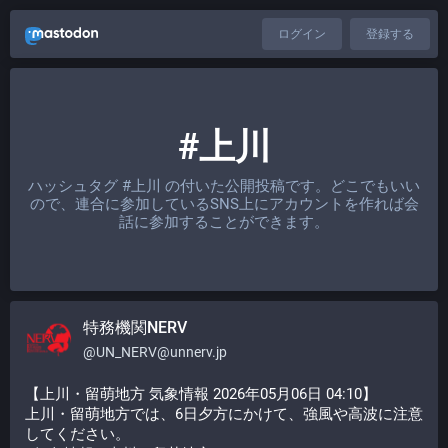
ログイン
登録する
#上川
ハッシュタグ
#上川
の付いた公開投稿です。どこでもいい
ので、連合に参加しているSNS上にアカウントを作れば会
話に参加することができます。
特務機関NERV
@
UN_NERV@unnerv.jp
【上川・留萌地方 気象情報 2026年05月06日 04:10】
上川・留萌地方では、6日夕方にかけて、強風や高波に注意
してください。