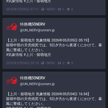
#
気象情報
#
上川
・留萌地方
2026年5月05日 07:11
·
·
NERV
·
·
1
0
特務機関NERV
@
UN_NERV@unnerv.jp
【上川・留萌地方 気象情報 2026年05月05日 05:19】
留萌中部の天売焼尻では、5日夕方から夜遅くにかけて、暴
風に警戒してください。
#
気象情報
#
上川
・留萌地方
2026年5月04日 20:19
·
·
NERV
·
·
2
0
特務機関NERV
@
UN_NERV@unnerv.jp
【上川・留萌地方 気象情報 2026年05月04日 16:54】
留萌中部の天売焼尻では、5日夕方から夜遅くにかけて、暴
風に警戒してください。