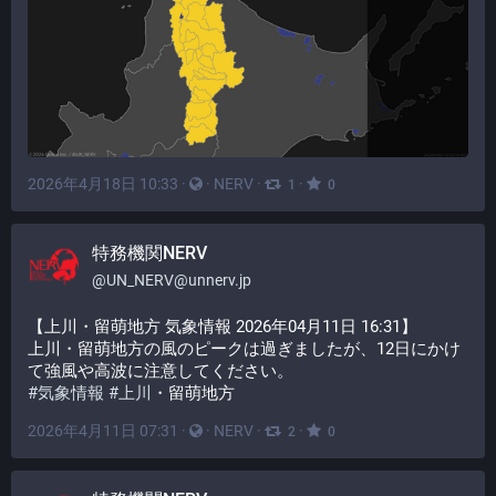
2026年4月18日 10:33
·
·
NERV
·
·
1
0
特務機関NERV
@
UN_NERV@unnerv.jp
【上川・留萌地方 気象情報 2026年04月11日 16:31】
上川・留萌地方の風のピークは過ぎましたが、12日にかけ
て強風や高波に注意してください。
#
気象情報
#
上川
・留萌地方
2026年4月11日 07:31
·
·
NERV
·
·
2
0