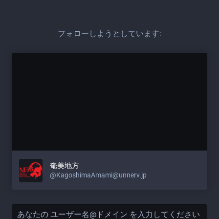
フォローしようとしています:
奄美地方
@KagoshimaAmami@unnerv.jp